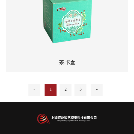
茶-卡盒
«
1
2
3
»