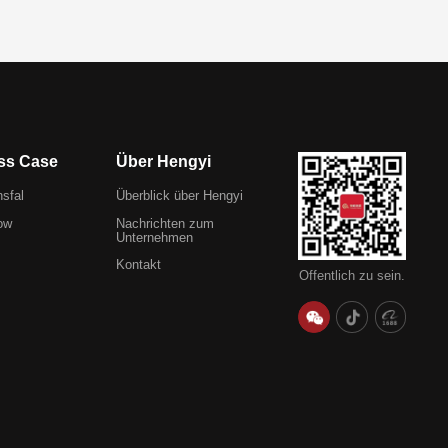
ss Case
Über Hengyi
nsfal
Überblick über Hengyi
ow
Nachrichten zum
Unternehmen
Kontakt
Öffentlich zu sein.