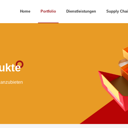
Home
Portfolio
Dienstleistungen
Supply Cha
ukte
 anzubieten